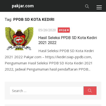
Skip
pakjar.com
to
content
Tag:
PPDB SD KOTA KEDIRI
Posted
05/26/2020
PPDB
on
Hasil Seleksi PPDB SD Kota Kediri
2021 2022
Hasil Seleksi PPDB SD Kota Kediri
2021 2022 Pakjar.com – https://kediri.siap-ppdb.com,
Pengumuman Hasil Seleksi PPDB SD Kota Kediri 2021
2022, Jadwal Pengumuman hasil pendaftaran PPDB...
Search
Search
for: