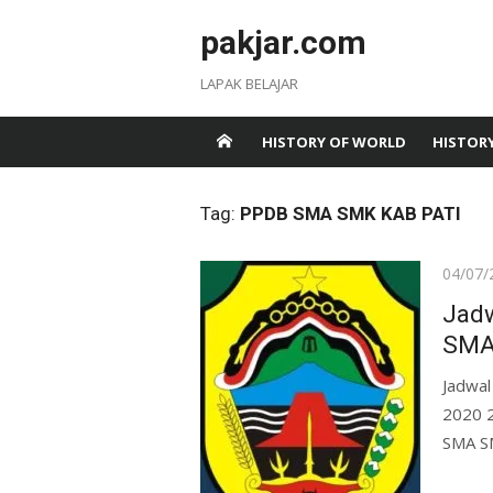
Skip
pakjar.com
to
content
LAPAK BELAJAR
HISTORY OF WORLD
HISTORY
Tag:
PPDB SMA SMK KAB PATI
Posted
04/07/
on
Jadw
SMA
Jadwal
2020 2
SMA SM