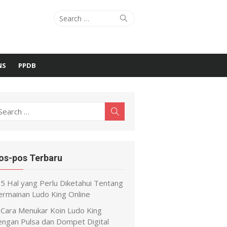
Search
Search
for:
NS
PPDB
earch
Search
r:
os-pos Terbaru
5 Hal yang Perlu Diketahui Tentang
ermainan Ludo King Online
Cara Menukar Koin Ludo King
engan Pulsa dan Dompet Digital