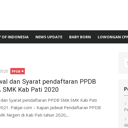
 OF INDONESIA
NEWS UPDATE
BABY BORN
LOWONGAN CP
S
fo
2020
PPDB
al dan Syarat pendaftaran PPDB
 SMK Kab Pati 2020
P
 dan Syarat pendaftaran PPDB SMA SMK Kab Pati
021. Pakjar.com – Kapan Jadwal Pendaftaran PPDB
P
K Negeri di Kab Pati tahun 2020,...
d