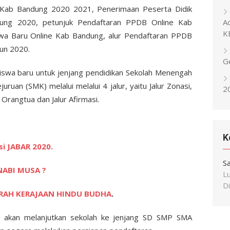
Kab Bandung 2020 2021, Penerimaan Peserta Didik
ng 2020, petunjuk Pendaftaran PPDB Online Kab
A
K
wa Baru Online Kab Bandung, alur Pendaftaran PPDB
un 2020.
G
swa baru untuk jenjang pendidikan Sekolah Menengah
uan (SMK) melalui melalui 4 jalur, yaitu Jalur Zonasi,
2
 Orangtua dan Jalur Afirmasi.
K
i JABAR 2020.
S
NABI MUSA ?
L
Di
ARAH KERAJAAN HINDU BUDHA
.
g akan melanjutkan sekolah ke jenjang SD SMP SMA