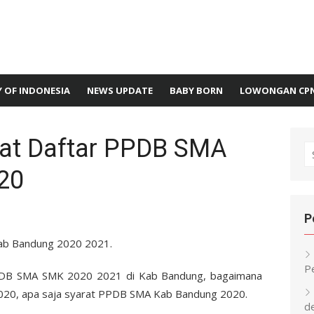
 OF INDONESIA
NEWS UPDATE
BABY BORN
LOWONGAN CP
rat Daftar PPDB SMA
S
fo
20
P
Kab Bandung 2020 2021.
P
PDB SMA SMK 2020 2021 di Kab Bandung, bagaimana
020, apa saja syarat PPDB SMA Kab Bandung 2020.
d