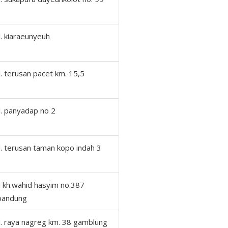
jl. kiaraeunyeuh
jl. terusan pacet km. 15,5
jl. panyadap no 2
jl. terusan taman kopo indah 3
jl kh.wahid hasyim no.387
bandung
jl. raya nagreg km. 38 gamblung