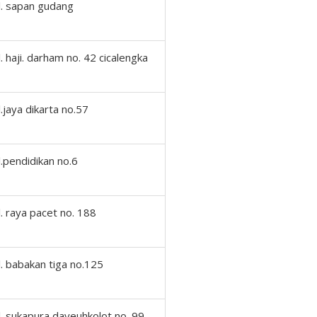
jl. sapan gudang
jl. haji. darham no. 42 cicalengka
jl.jaya dikarta no.57
jl.pendidikan no.6
jl. raya pacet no. 188
jl. babakan tiga no.125
jl. sukapura dayeuhkolot no. 99