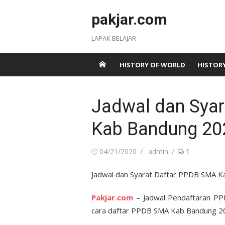
Skip
pakjar.com
to
content
LAPAK BELAJAR
HISTORY OF WORLD
HISTORY
Jadwal dan Sya
Kab Bandung 20
Posted
Author
04/21/2020
admin
1
on
Jadwal dan Syarat Daftar PPDB SMA 
Pakjar.com
– Jadwal Pendaftaran P
cara daftar PPDB SMA Kab Bandung 2