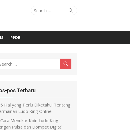
Search
Search
for:
NS
PPDB
earch
Search
r:
os-pos Terbaru
5 Hal yang Perlu Diketahui Tentang
ermainan Ludo King Online
Cara Menukar Koin Ludo King
engan Pulsa dan Dompet Digital