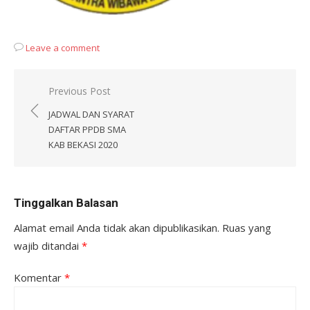
Leave a comment
Navigasi
Previous Post
pos
JADWAL DAN SYARAT
DAFTAR PPDB SMA
KAB BEKASI 2020
Tinggalkan Balasan
Alamat email Anda tidak akan dipublikasikan.
Ruas yang
wajib ditandai
*
Komentar
*