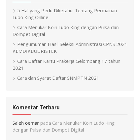
5 Hal yang Perlu Diketahui Tentang Permainan
Ludo King Online
Cara Menukar Koin Ludo King dengan Pulsa dan
Dompet Digital
Pengumuman Hasil Seleksi Administrasi CPNS 2021
KEMDIKBUDRISTEK
Cara Daftar Kartu Prakerja Gelombang 17 tahun
2021
Cara dan Syarat Daftar SNMPTN 2021
Komentar Terbaru
Saleh oemar
pada
Cara Menukar Koin Ludo King
dengan Pulsa dan Dompet Digital