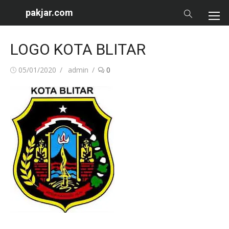
Skip
pakjar.com
to
content
LOGO KOTA BLITAR
Posted
Author
05/01/2020
admin
0
on