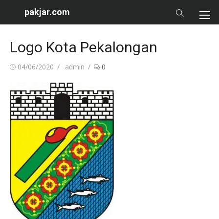
Skip
pakjar.com
to
content
Logo Kota Pekalongan
Posted
Author
04/06/2020
admin
0
on