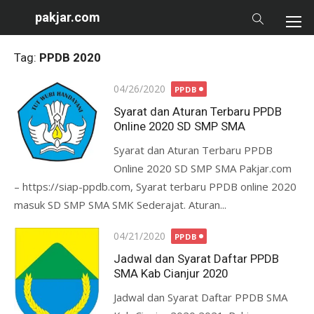
Skip
pakjar.com
to
content
Tag:
PPDB 2020
Posted
04/26/2020
PPDB
on
Syarat dan Aturan Terbaru PPDB
Online 2020 SD SMP SMA
Syarat dan Aturan Terbaru PPDB
Online 2020 SD SMP SMA Pakjar.com
– https://siap-ppdb.com, Syarat terbaru PPDB online 2020
masuk SD SMP SMA SMK Sederajat. Aturan...
Posted
04/21/2020
PPDB
on
Jadwal dan Syarat Daftar PPDB
SMA Kab Cianjur 2020
Jadwal dan Syarat Daftar PPDB SMA