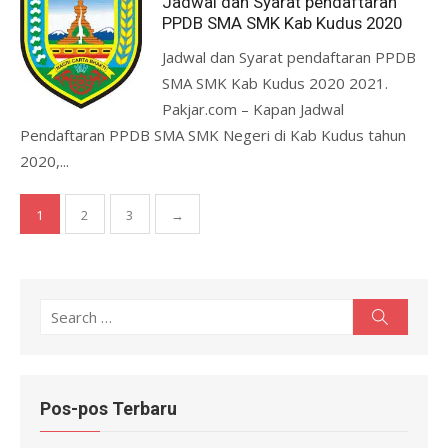
Jadwal dan Syarat pendaftaran
PPDB SMA SMK Kab Kudus 2020
Jadwal dan Syarat pendaftaran PPDB
SMA SMK Kab Kudus 2020 2021.
Pakjar.com – Kapan Jadwal
Pendaftaran PPDB SMA SMK Negeri di Kab Kudus tahun
2020,...
Paginasi
1
2
3
→
pos
Search
Search
for:
Pos-pos Terbaru