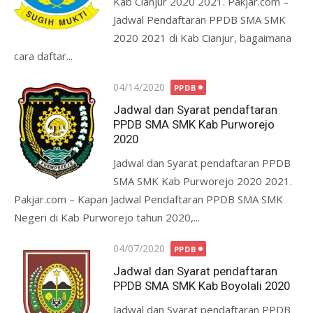
Kab Cianjur 2020 2021. Pakjar.com –
Jadwal Pendaftaran PPDB SMA SMK
2020 2021 di Kab Cianjur, bagaimana
cara daftar...
Posted
04/14/2020
PPDB
on
Jadwal dan Syarat pendaftaran
PPDB SMA SMK Kab Purworejo
2020
Jadwal dan Syarat pendaftaran PPDB
SMA SMK Kab Purworejo 2020 2021.
Pakjar.com – Kapan Jadwal Pendaftaran PPDB SMA SMK
Negeri di Kab Purworejo tahun 2020,...
Posted
04/07/2020
PPDB
on
Jadwal dan Syarat pendaftaran
PPDB SMA SMK Kab Boyolali 2020
Jadwal dan Syarat pendaftaran PPDB