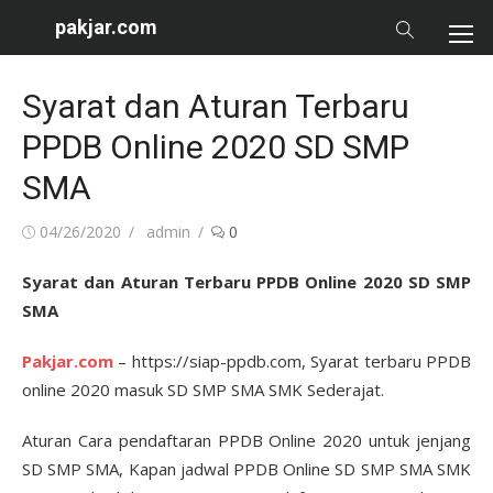
Skip
pakjar.com
to
content
Syarat dan Aturan Terbaru
PPDB Online 2020 SD SMP
SMA
Posted
Author
04/26/2020
admin
0
on
Syarat dan Aturan Terbaru PPDB Online 2020 SD SMP
SMA
Pakjar.com
– https://siap-ppdb.com, Syarat terbaru PPDB
online 2020 masuk SD SMP SMA SMK Sederajat.
Aturan Cara pendaftaran PPDB Online 2020 untuk jenjang
SD SMP SMA, Kapan jadwal PPDB Online SD SMP SMA SMK