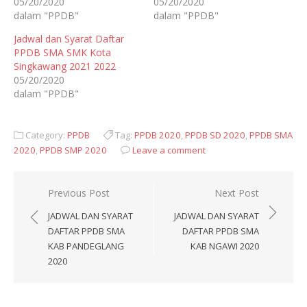
05/20/2020
05/20/2020
dalam "PPDB"
dalam "PPDB"
Jadwal dan Syarat Daftar
PPDB SMA SMK Kota
Singkawang 2021 2022
05/20/2020
dalam "PPDB"
Category:
PPDB
Tag:
PPDB 2020
,
PPDB SD 2020
,
PPDB SMA
2020
,
PPDB SMP 2020
Leave a comment
Navigasi
Previous Post
Next Post
pos
JADWAL DAN SYARAT
JADWAL DAN SYARAT
DAFTAR PPDB SMA
DAFTAR PPDB SMA
KAB PANDEGLANG
KAB NGAWI 2020
2020