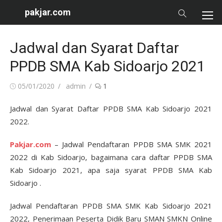
Skip
pakjar.com
to
content
Jadwal dan Syarat Daftar
PPDB SMA Kab Sidoarjo 2021
Posted
Author
05/01/2020
admin
1
on
Jadwal dan Syarat Daftar PPDB SMA Kab Sidoarjo 2021
2022.
Pakjar.com
– Jadwal Pendaftaran PPDB SMA SMK 2021
2022 di Kab Sidoarjo, bagaimana cara daftar PPDB SMA
Kab Sidoarjo 2021, apa saja syarat PPDB SMA Kab
Sidoarjo .
Jadwal Pendaftaran PPDB SMA SMK Kab Sidoarjo 2021
2022, Penerimaan Peserta Didik Baru SMAN SMKN Online