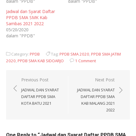
dalam "PPDB"
dalam "PPDB"
Jadwal dan Syarat Daftar
PPDB SMA SMK Kab
Sambas 2021 2022
05/20/2020
dalam "PPDB"
Category:
PPDB
Tag:
PPDB SMA 2020
,
PPDB SMA JATIM
2020
,
PPDB SMA KAB SIDOARJO
1 Comment
Navigasi
Previous Post
Next Post
pos
JADWAL DAN SYARAT
JADWAL DAN SYARAT
DAFTAR PPDB SMA
DAFTAR PPDB SMA
KOTA BATU 2021
KAB MALANG 2021
2022
One Reply to “Jadwal dan Syarat Daftar PPDB SMA