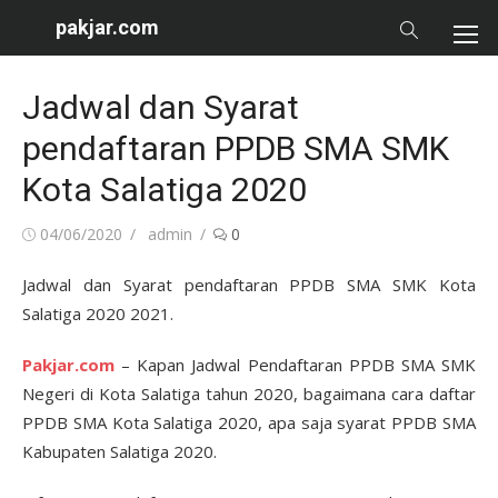
Skip
pakjar.com
to
content
Jadwal dan Syarat
pendaftaran PPDB SMA SMK
Kota Salatiga 2020
Posted
Author
04/06/2020
admin
0
on
Jadwal dan Syarat pendaftaran PPDB SMA SMK Kota
Salatiga 2020 2021.
Pakjar.com
– Kapan Jadwal Pendaftaran PPDB SMA SMK
Negeri di Kota Salatiga tahun 2020, bagaimana cara daftar
PPDB SMA Kota Salatiga 2020, apa saja syarat PPDB SMA
Kabupaten Salatiga 2020.