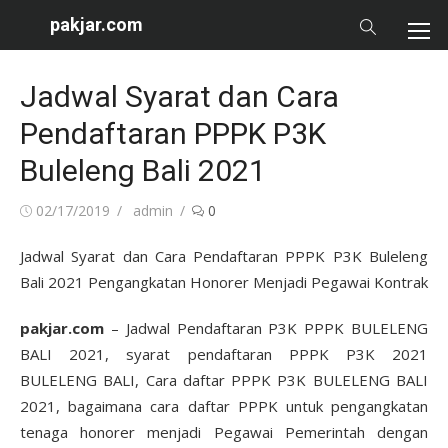
Skip
pakjar.com
to
content
Jadwal Syarat dan Cara
Pendaftaran PPPK P3K
Buleleng Bali 2021
Posted
Author
02/17/2019
admin
0
on
Jadwal Syarat dan Cara Pendaftaran PPPK P3K Buleleng
Bali 2021 Pengangkatan Honorer Menjadi Pegawai Kontrak
pakjar
.com
– Jadwal Pendaftaran P3K PPPK BULELENG
BALI 2021, syarat pendaftaran PPPK P3K 2021
BULELENG BALI, Cara daftar PPPK P3K BULELENG BALI
2021, bagaimana cara daftar PPPK untuk pengangkatan
tenaga honorer menjadi Pegawai Pemerintah dengan