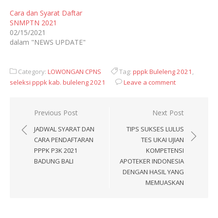
Cara dan Syarat Daftar
SNMPTN 2021
02/15/2021
dalam "NEWS UPDATE"
Category:
LOWONGAN CPNS
Tag:
pppk Buleleng 2021
,
seleksi pppk kab. buleleng 2021
Leave a comment
Navigasi
Previous Post
Next Post
pos
JADWAL SYARAT DAN
TIPS SUKSES LULUS
CARA PENDAFTARAN
TES UKAI UJIAN
PPPK P3K 2021
KOMPETENSI
BADUNG BALI
APOTEKER INDONESIA
DENGAN HASIL YANG
MEMUASKAN