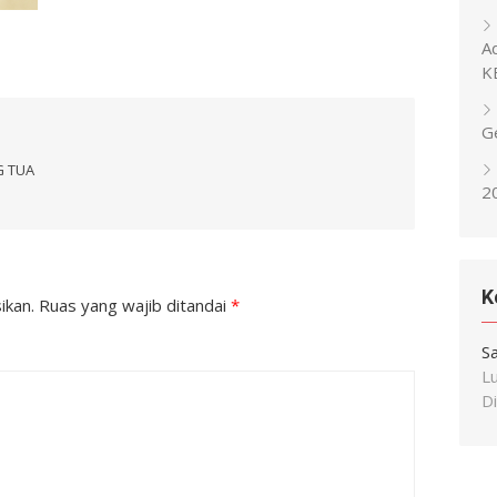
A
K
G
G TUA
2
K
ikan.
Ruas yang wajib ditandai
*
S
L
Di