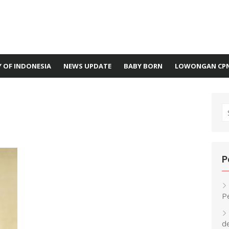
 OF INDONESIA
NEWS UPDATE
BABY BORN
LOWONGAN CP
S
fo
P
P
d