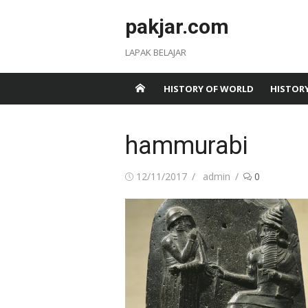
Skip
pakjar.com
to
content
LAPAK BELAJAR
HISTORY OF WORLD
HISTORY
hammurabi
Posted
Author
12/11/2017
admin
0
on