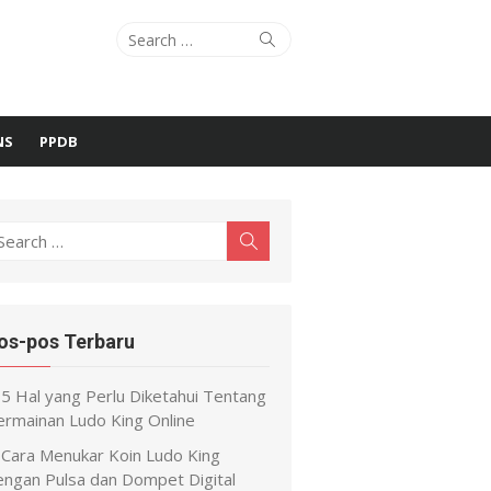
Search
Search
for:
NS
PPDB
earch
Search
r:
os-pos Terbaru
5 Hal yang Perlu Diketahui Tentang
ermainan Ludo King Online
Cara Menukar Koin Ludo King
engan Pulsa dan Dompet Digital