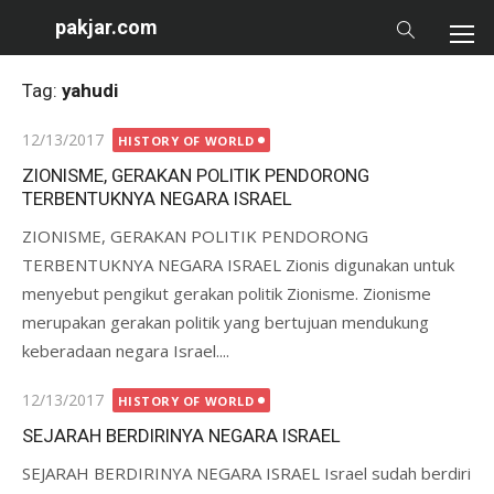
Skip
pakjar.com
to
content
Tag:
yahudi
Posted
12/13/2017
HISTORY OF WORLD
on
ZIONISME, GERAKAN POLITIK PENDORONG
TERBENTUKNYA NEGARA ISRAEL
ZIONISME, GERAKAN POLITIK PENDORONG
TERBENTUKNYA NEGARA ISRAEL Zionis digunakan untuk
menyebut pengikut gerakan politik Zionisme. Zionisme
merupakan gerakan politik yang bertujuan mendukung
keberadaan negara Israel....
Posted
12/13/2017
HISTORY OF WORLD
on
SEJARAH BERDIRINYA NEGARA ISRAEL
SEJARAH BERDIRINYA NEGARA ISRAEL Israel sudah berdiri