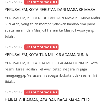
Posted
12/12/2017
HISTORY OF WORLD
on
YERUSALEM, KOTA REBUTAN DARI MASA KE MASA
YERUSALEM, KOTA REBUTAN DARI MASA KE MASA Maha
Suci Allah, yang telah memperjalankan hamba-Nya pada
suatu malam dari Masjidil Haram ke Masjidil Aqsa yang
telah...
Posted
12/12/2017
HISTORY OF WORLD
on
YERUSALEM, KOTA TUA MILIK 3 AGAMA DUNIA
YERUSALEM, KOTA TUA MILIK 3 AGAMA DUNIA Ibukota
resmi Israel adalah Tel Aviv, tetapi negara ini juga
menganggap Yerusalem sebagai ibukota tidak resmi. Ini
tidak...
Posted
12/12/2017
HISTORY OF WORLD
on
HAIKAL SULAIMAN, APA DAN BAGAIMANA ITU ?