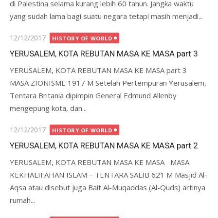
di Palestina selama kurang lebih 60 tahun. Jangka waktu
yang sudah lama bagi suatu negara tetapi masih menjadi...
Posted
12/12/2017
HISTORY OF WORLD
on
YERUSALEM, KOTA REBUTAN MASA KE MASA part 3
YERUSALEM, KOTA REBUTAN MASA KE MASA part 3
MASA ZIONISME 1917 M Setelah Pertempuran Yerusalem,
Tentara Britania dipimpin General Edmund Allenby
mengepung kota, dan...
Posted
12/12/2017
HISTORY OF WORLD
on
YERUSALEM, KOTA REBUTAN MASA KE MASA part 2
YERUSALEM, KOTA REBUTAN MASA KE MASA MASA
KEKHALIFAHAN ISLAM – TENTARA SALIB 621 M Masjid Al-
Aqsa atau disebut juga Bait Al-Muqaddas (Al-Quds) artinya
rumah...